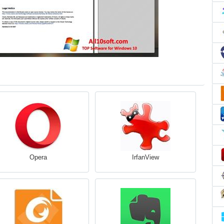
Opera
IrfanView