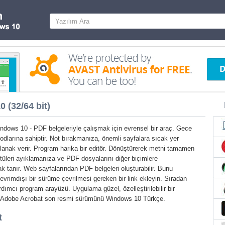
 (32/64 bit)
dows 10 - PDF belgeleriyle çalışmak için evrensel bir araç. Gece
dlarına sahiptir. Not bırakmanıza, önemli sayfalara sıcak yer
lanak verir. Program harika bir editör. Dönüştürerek metni tamamen
tüleri ayıklamanıza ve PDF dosyalarını diğer biçimlere
 tanır. Web sayfalarından PDF belgeleri oluşturabilir. Bunu
evrimdışı bir sürüme çevrilmesi gereken bir link ekleyin. Sıradan
yardımcı program arayüzü. Uygulama güzel, özelleştirilebilir bir
dir Adobe Acrobat son resmi sürümünü Windows 10 Türkçe.
t