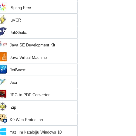
iSpring Free
iuVCR
JahShaka
Java SE Development Kit
Java Virtual Machine
JetBoost
Joxi
JPG to PDF Converter
jZip
K9 Web Protection
Yazılım kataloğu Windows 10