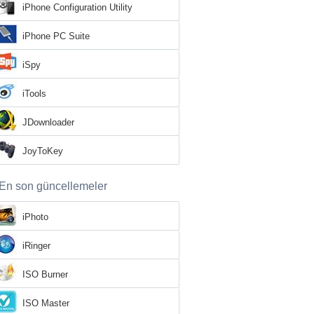
iPhone Configuration Utility
iPhone PC Suite
iSpy
iTools
JDownloader
JoyToKey
En son güncellemeler
iPhoto
iRinger
ISO Burner
ISO Master