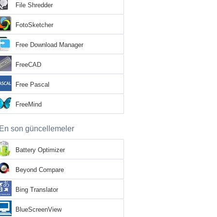
File Shredder
FotoSketcher
Free Download Manager
FreeCAD
Free Pascal
FreeMind
En son güncellemeler
Battery Optimizer
Beyond Compare
Bing Translator
BlueScreenView