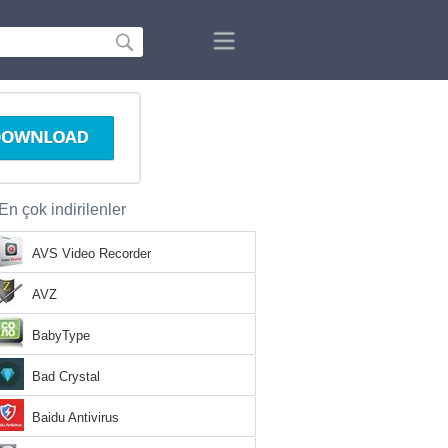
En çok indirilenler
AVS Video Recorder
AVZ
BabyType
Bad Crystal
Baidu Antivirus