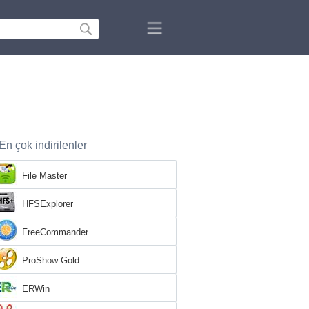
En çok indirilenler
File Master
HFSExplorer
FreeCommander
ProShow Gold
ERWin