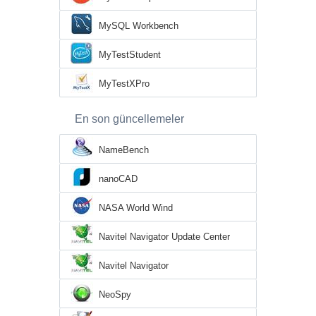
MySQL Workbench
MyTestStudent
MyTestXPro
En son güncellemeler
NameBench
nanoCAD
NASA World Wind
Navitel Navigator Update Center
Navitel Navigator
NeoSpy