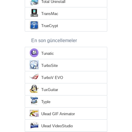
Total Uninstall
TransMac
TrueCrypt
En son güncellemeler
Tunatic
TurboSite
TurboV EVO
TuxGuitar
Typle
Ulead GIF Animator
Ulead VideoStudio