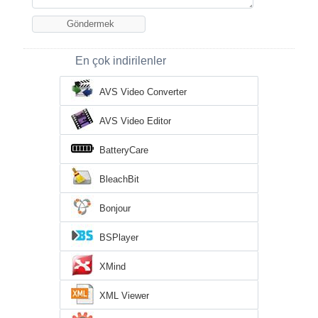
En çok indirilenler
AVS Video Converter
AVS Video Editor
BatteryCare
BleachBit
Bonjour
BSPlayer
XMind
XML Viewer