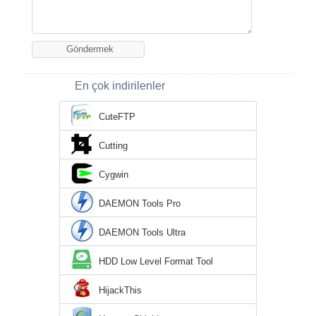
En çok indirilenler
CuteFTP
Cutting
Cygwin
DAEMON Tools Pro
DAEMON Tools Ultra
HDD Low Level Format Tool
HijackThis