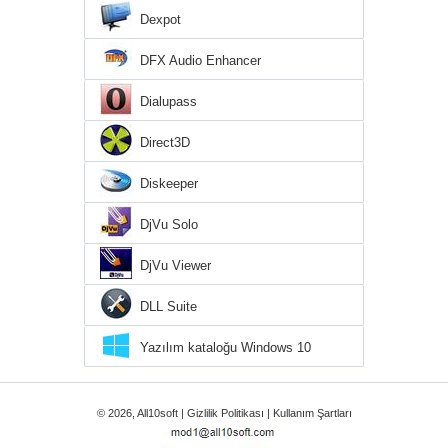
Dexpot
DFX Audio Enhancer
Dialupass
Direct3D
Diskeeper
DjVu Solo
DjVu Viewer
DLL Suite
Yazılım kataloğu Windows 10
© 2026, All10soft |
Gizlilik Politikası
|
Kullanım Şartları