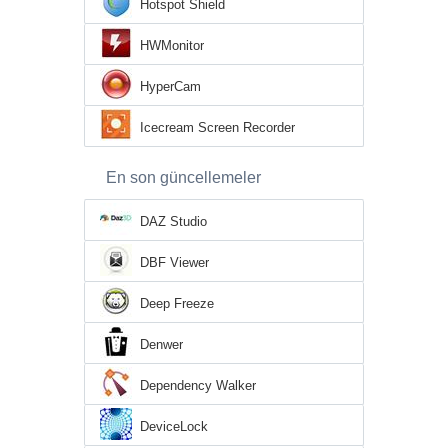
Hotspot Shield
HWMonitor
HyperCam
Icecream Screen Recorder
En son güncellemeler
DAZ Studio
DBF Viewer
Deep Freeze
Denwer
Dependency Walker
DeviceLock