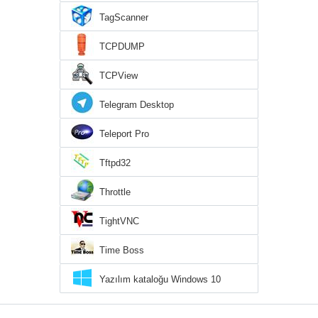
TagScanner
TCPDUMP
TCPView
Telegram Desktop
Teleport Pro
Tftpd32
Throttle
TightVNC
Time Boss
Yazılım kataloğu Windows 10