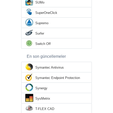
SUMo
SuperOneClick
Supremo
Surfer
Switch Off
En son güncellemeler
Symantec Antivirus
Symantec Endpoint Protection
Synergy
SysMetrix
T-FLEX CAD